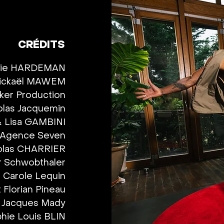
CRÉDITS
ssie HARDEMAN

Mickaël MAWEM

ker Production

las Jacquemin

& Lisa GAMBINI

Agence Seven

olas CHARRIER

r Schwobthaler

 Carole Lequin

 Florian Pineau

r Jacques Mady

hie Louis BLIN
