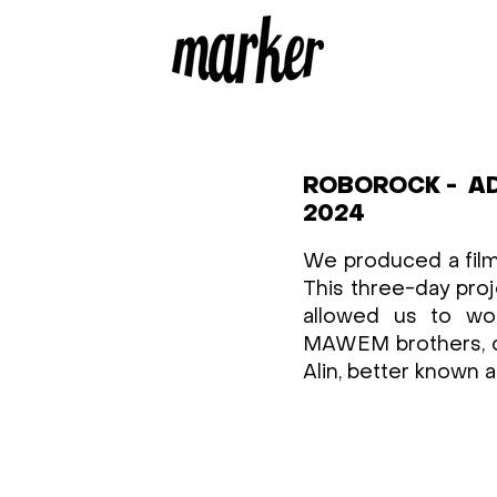
ROBOROCK - AD
2024
We produced a film
This three-day pro
allowed us to wo
MAWEM brothers, cl
Alin, better known 